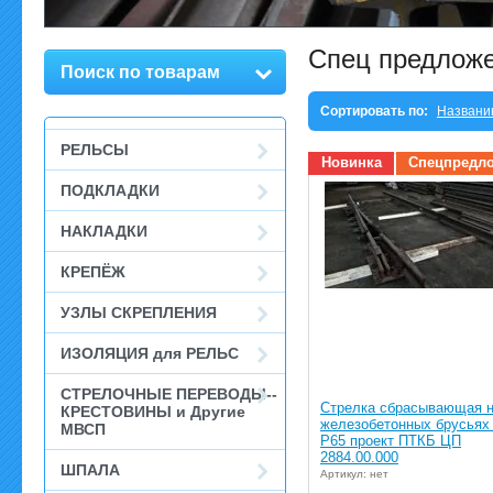
Спец предлож
Поиск по товарам
Сортировать по:
Названи
РЕЛЬСЫ
Новинка
Спецпредл
ПОДКЛАДКИ
НАКЛАДКИ
КРЕПЁЖ
УЗЛЫ СКРЕПЛЕНИЯ
ИЗОЛЯЦИЯ для РЕЛЬС
СТРЕЛОЧНЫЕ ПЕРЕВОДЫ--
Стрелка сбрасывающая 
КРЕСТОВИНЫ и Другие
железобетонных брусьях
МВСП
Р65 проект ПТКБ ЦП
2884.00.000
ШПАЛА
Артикул: нет