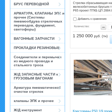
Стрелка сбрасывающая на
БРУС ПЕРЕВОДНОЙ
железобетонных брусьях 
Р65 проект ПТКБ ЦП 2884.
АРМАТУРА, КЛАПАНЫ ЭПК и
прочее (Системы
Добавить к сравнению
пневмообдува стрелочных
переводов, фундамент,
Количество:
светофоры)
1 250 000
руб. (тн)
ВАГОННЫЕ ЗАПЧАСТИ
ПРОКЛАДКИ РЕЗИНОВЫЕ
Соединители и перемычки
из медного провода и
стального троса
Ж/Д ЗАПАСНЫЕ ЧАСТИ к
ГРУЗОВЫМ ВАГОНАМ
Арматура пневматической
очистки стрелок
клапаны ЭПК и прочее
Ж/Д инструмент
Крестовины Р50 1/9 прое