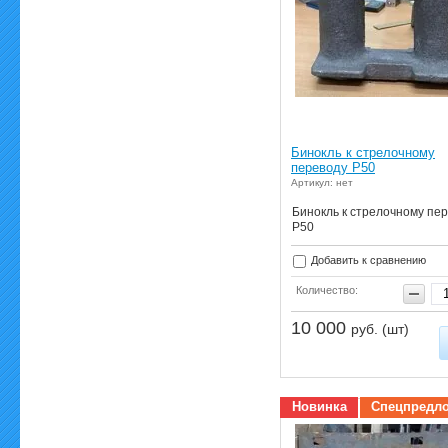
Бинокль к стрелочному
переводу Р50
Артикул: нет
Бинокль к стрелочному пе
Р50
Добавить к сравнению
Количество:
10 000
руб. (шт)
Новинка
Спецпредл