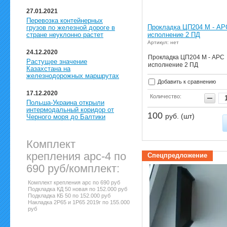
27.01.2021
Перевозка контейнерных
Прокладка ЦП204 М - АР
грузов по железной дороге в
исполнение 2 ПД
стране неуклонно растет
Артикул: нет
24.12.2020
Прокладка ЦП204 М - АРС
Растущее значение
исполнение 2 ПД
Казахстана на
железнодорожных маршрутах
Добавить к сравнению
17.12.2020
Количество:
Польша-Украина открыли
интермодальный коридор от
100
руб. (шт)
Черного моря до Балтики
Комплект
крепления арс-4 по
Спецпредложение
690 руб/комплект:
Комплект крепления арс по 690 руб
Подкладка КД 50 новая по 152.000 руб
Подкладка КБ 50 по 152.000 руб
Накладка 2Р65 и 1Р65 2019г по 155.000
руб